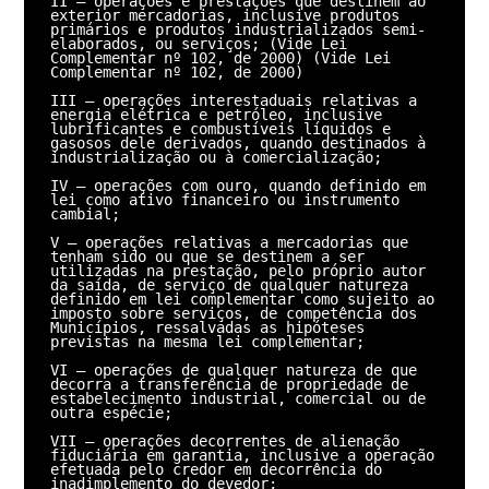
II – operações e prestações que destinem ao 
exterior mercadorias, inclusive produtos 
primários e produtos industrializados semi-
elaborados, ou serviços; (Vide Lei 
Complementar nº 102, de 2000) (Vide Lei 
Complementar nº 102, de 2000)

III – operações interestaduais relativas a 
energia elétrica e petróleo, inclusive 
lubrificantes e combustíveis líquidos e 
gasosos dele derivados, quando destinados à 
industrialização ou à comercialização;

IV – operações com ouro, quando definido em 
lei como ativo financeiro ou instrumento 
cambial;

V – operações relativas a mercadorias que 
tenham sido ou que se destinem a ser 
utilizadas na prestação, pelo próprio autor 
da saída, de serviço de qualquer natureza 
definido em lei complementar como sujeito ao 
imposto sobre serviços, de competência dos 
Municípios, ressalvadas as hipóteses 
previstas na mesma lei complementar;

VI – operações de qualquer natureza de que 
decorra a transferência de propriedade de 
estabelecimento industrial, comercial ou de 
outra espécie;

VII – operações decorrentes de alienação 
fiduciária em garantia, inclusive a operação 
efetuada pelo credor em decorrência do 
inadimplemento do devedor;
