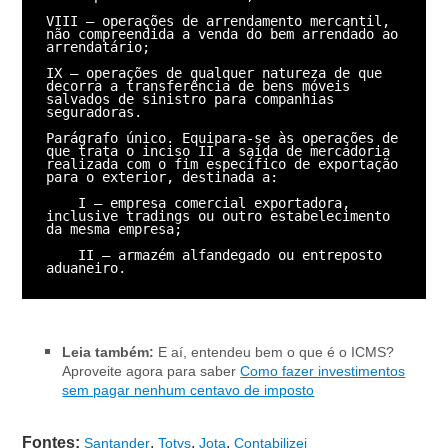
VIII – operações de arrendamento mercantil, 
não compreendida a venda do bem arrendado ao 
arrendatário;

IX – operações de qualquer natureza de que 
decorra a transferência de bens móveis 
salvados de sinistro para companhias 
seguradoras.

Parágrafo único. Equipara-se às operações de 
que trata o inciso II a saída de mercadoria 
realizada com o fim específico de exportação 
para o exterior, destinada a:

    I – empresa comercial exportadora, 
inclusive tradings ou outro estabelecimento 
da mesma empresa;

    II – armazém alfandegado ou entreposto 
aduaneiro.
Leia também:
E aí, entendeu bem o que é o ICMS?
Aproveite agora para saber
Como fazer investimentos
sem pagar nenhum centavo de imposto
Fontes:
,
,
,
Santander
Totvs
Jota
Contabilizei