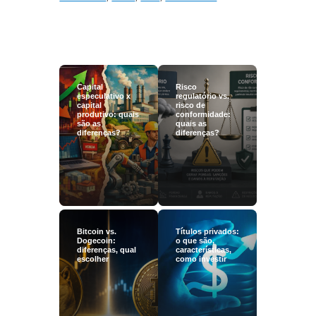
Capital
Risco
especulativo x
regulatório vs.
capital
risco de
produtivo: quais
conformidade:
são as
quais as
diferenças?
diferenças?
Bitcoin vs.
Títulos privados:
Dogecoin:
o que são,
diferenças, qual
características,
escolher
como investir