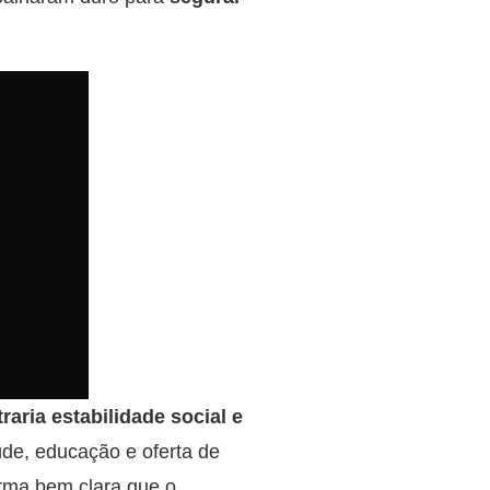
aria estabilidade social e
úde, educação e oferta de
rma bem clara que o