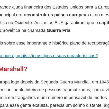
rande ajuda financeira dos Estados Unidos para a Eur
principal era
reconstruir os países europeus
e, ao me
ico no Ocidente. Assim, os EUA garantiram que o
capi
ão Soviética na chamada
Guerra Fria
.
s sobre esse importante e histórico plano de recuperaç
o que é, quais são os tipos e suas características?
Marshall?
ropa logo depois da Segunda Guerra Mundial, em 1945
um continente inteiro de pessoas traumatizadas, com a v
omia em frangalhos e um número impensável de mortos
 para essa gente exausta, parecia um sonho distante, alg