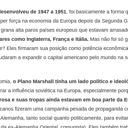
desenvolveu de 1947 a 1951
, foi basicamente a forma
per força na economia da Europa depois da Segunda Gu
rana alta paros países europeus que estavam arrasad
res como Inglaterra, França e Itália.
Mas não foi só 
? Eles firmaram sua posição como potência econômica
ajudaram a expandir o capital americano pelo mundo na
nomia,
o Plano Marshall tinha um lado político e ideol
ar a influência soviética na Europa, especialmente po
osa e suas tropas ainda estavam em boa parte da Eu
ricanos fizeram uma campanha pesada de propaganda c
a Alemanha, tanto social quanto politicamente, para evi
o da ex-Alemanha Oriental, comunista). Eles também tr