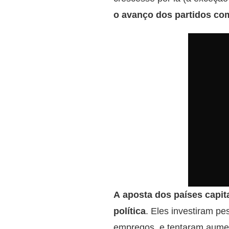
o avanço dos partidos comu
A aposta dos países capita
política
. Eles investiram p
empregos, e tentaram aumen