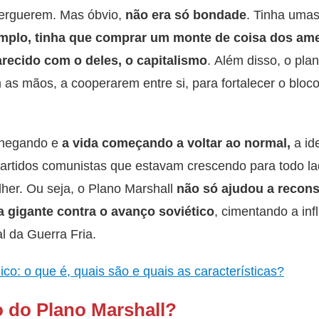
reerguerem. Mas óbvio,
não era só bondade
. Tinha uma
emplo, tinha que comprar um monte de coisa dos ame
recido com o deles, o capitalismo
. Além disso, o pla
as mãos, a cooperarem entre si, para fortalecer o bloco
chegando e
a vida começando a voltar ao normal,
a id
partidos comunistas que estavam crescendo para todo l
her. Ou seja, o Plano Marshall
não só ajudou a recons
 gigante contra o avanço soviético
, cimentando a inf
al da Guerra Fria.
o: o que é, quais são e quais as características?
o do Plano Marshall?