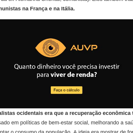
nistas na França e na Itália.
listas ocidentais era que a recuperação econômica tr
esado em políticas de bem-estar social, melhorando a sa
tar o consumo da população. A ideia era mostrar de fo