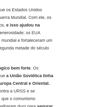
 que os Estados Unidos
erra Mundial. Com ele, os
os,
e isso ajudou na
generosidade; os EUA
 mundial e fortaleceram um
 segunda metade do século
ógico bem forte
. Os
rque
a União Soviética tinha
ropa Central e Oriental.
ontra a URSS e se
tar que o comunismo
abalharam duro para
segurar