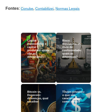
Fontes
:
,
,
Conube
Contabilizei
Normas Legais
Capital
Risco
especulativo x
regulatório vs.
capital
risco de
produtivo: quais
conformidade:
são as
quais as
diferenças?
diferenças?
Bitcoin vs.
Títulos privados:
Dogecoin:
o que são,
diferenças, qual
características,
escolher
como investir