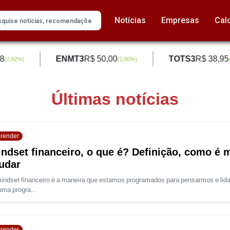
Notícias
Empresas
Cal
ENMT3
R$ 50,00
TOTS3
R$ 38,95
(
2,82
%)
(
2,80
%)
(
2
Últimas notícias
render
ndset financeiro, o que é? Definição, como é
udar
indset financeiro é a maneira que estamos programados para pensarmos e lid
uma progra...
render