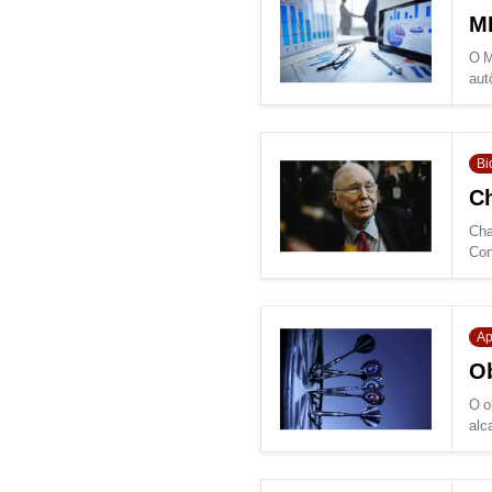
ME
O M
aut
Bi
Ch
Cha
Con
Ap
Ob
O o
alc