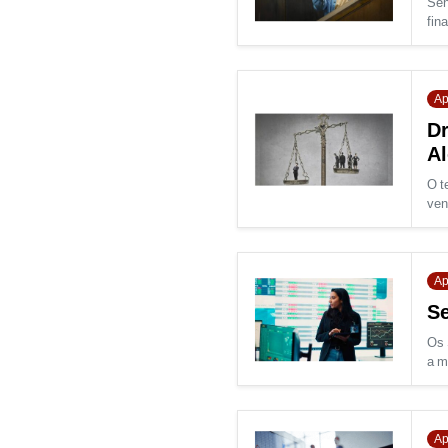
Sen
fina
Ap
Dr
A
O t
ven
Ap
Se
Os 
a m
Ap