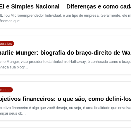
I e Simples Nacional – Diferenças e como cad
EI ou Microeemprendedor Individual, é um tipo de empresa. Geralmente, ele m
ônomas que...
ografias
arlie Munger: biografia do braço-direito de Wa
rlie Munger, vice-presidente da Berkshire Hathaway, é conhecido como o braço 
heça sua biogr...
render
jetivos financeiros: o que são, como defini-lo
bjetivo financeiro é algo que você deseja, ou seja, é uma finalidade que envol
ançar seus ob...