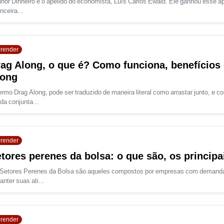
hor Dinheiro é o apelido do economista, Luís Carlos Ewald. Ele ganhou esse ap
nceira...
render
ag Along, o que é? Como funciona, benefícios 
long
ermo Drag Along, pode ser traduzido de maneira literal como arrastar junto, e 
da conjunta...
render
tores perenes da bolsa: o que são, os principa
Setores Perenes da Bolsa são aqueles compostos por empresas com demanda 
anter suas ati...
render