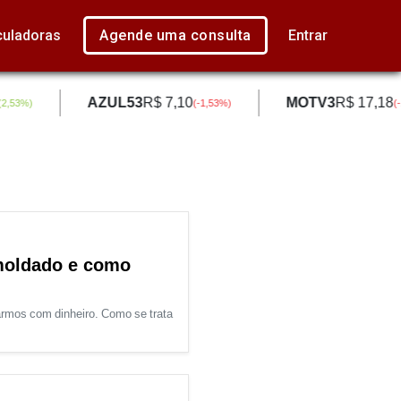
culadoras
Agende uma consulta
Entrar
AZUL53
R$ 7,10
MOTV3
R$ 17,18
,53
%)
(
-1,53
%)
(
-1
 moldado e como
armos com dinheiro. Como se trata