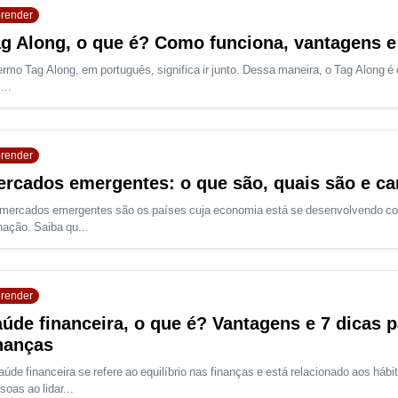
render
g Along, o que é? Como funciona, vantagens 
ermo Tag Along, em português, significa ir junto. Dessa maneira, o Tag Along é o 
...
render
rcados emergentes: o que são, quais são e car
mercados emergentes são os países cuja economia está se desenvolvendo co
nação. Saiba qu...
render
úde financeira, o que é? Vantagens e 7 dicas p
nanças
aúde financeira se refere ao equilíbrio nas finanças e está relacionado aos há
soas ao lidar...