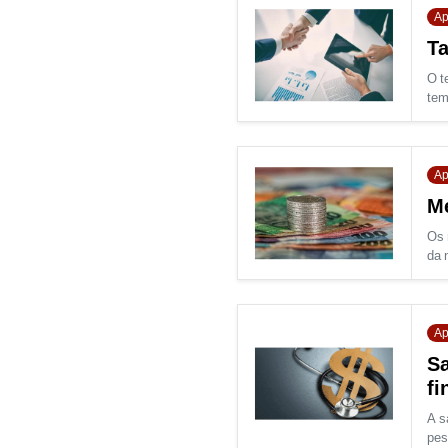
Ap
Ta
O t
tem
Ap
Me
Os 
da 
Ap
Sa
fi
A s
pes