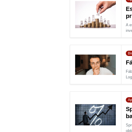
Es
pr
A e
inv
Bi
Fá
Fáb
Log
Ap
Sp
b
Spr
obti