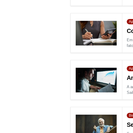
Ap
Co
Em 
fato
Ap
An
A a
Sai
Bi
Se