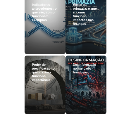
Indicadores
Efeito da
antecedentes: o
primazia: o que
que são, como
é, como
funcionam,
funciona,
exemplos
impactos nas
finanças
Poder de
Desinformação
precificação: o
no mercado
que é, como
financeiro
funciona,
importância