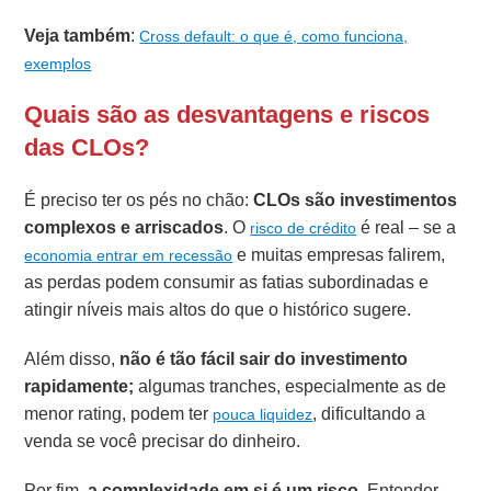
Veja também
:
Cross default: o que é, como funciona,
exemplos
Quais são as desvantagens e riscos
das CLOs?
É preciso ter os pés no chão:
CLOs são investimentos
complexos e arriscados
. O
é real – se a
risco de crédito
e muitas empresas falirem,
economia entrar em recessão
as perdas podem consumir as fatias subordinadas e
atingir níveis mais altos do que o histórico sugere.
Além disso,
não é tão fácil sair do investimento
rapidamente;
algumas tranches, especialmente as de
menor rating, podem ter
, dificultando a
pouca liquidez
venda se você precisar do dinheiro.
Por fim,
a complexidade em si é um risco
. Entender