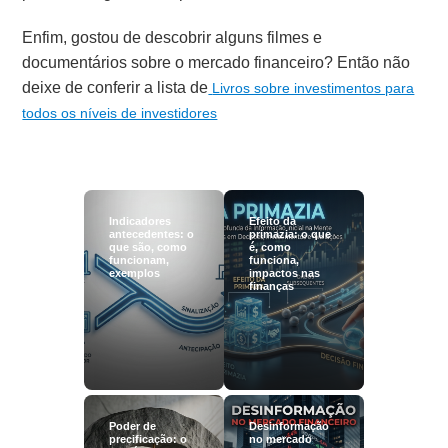
Enfim, gostou de descobrir alguns filmes e
documentários sobre o mercado financeiro? Então não
deixe de conferir a lista de
Livros sobre investimentos para
todos os níveis de investidores
Indicadores
Efeito da
antecedentes: o
primazia: o que
que são, como
é, como
funcionam,
funciona,
exemplos
impactos nas
finanças
Poder de
Desinformação
precificação: o
no mercado