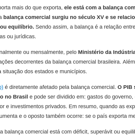
mporta mais do que exporta,
ele está com a balança com
 a
balança comercial surgiu no século XV e se relac
ou equilíbrio.
Sendo assim, a balança é a relação entr
as ou jurídicas.
analmente ou mensalmente, pelo
Ministério da Indústri
mações decorrentes da balança comercial brasileira. Alé
a situação dos estados e municípios.
o)
é diretamente afetado pela balança comercial.
O PIB 
o no Brasil
e pode ser dividido em: gastos do governo,
ior e investimentos privados. Em resumo, quando as ex
menta e o oposto também ocorre: se o país exporta me
a balança comercial está com déficit, superávit ou equil