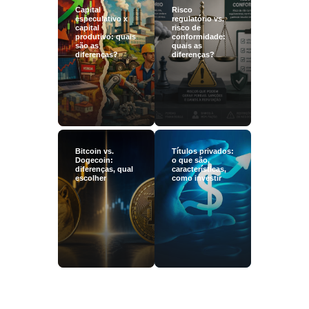
Capital
Risco
especulativo x
regulatório vs.
capital
risco de
produtivo: quais
conformidade:
são as
quais as
diferenças?
diferenças?
Bitcoin vs.
Títulos privados:
Dogecoin:
o que são,
diferenças, qual
características,
escolher
como investir