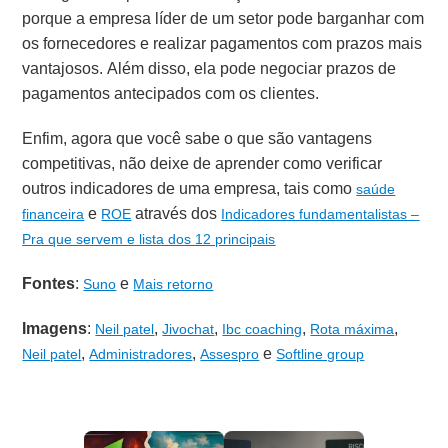
porque a empresa líder de um setor pode barganhar com
os fornecedores e realizar pagamentos com prazos mais
vantajosos. Além disso, ela pode negociar prazos de
pagamentos antecipados com os clientes.
Enfim, agora que você sabe o que são vantagens
competitivas, não deixe de aprender como verificar
outros indicadores de uma empresa, tais como
saúde
e
através dos
financeira
ROE
Indicadores fundamentalistas –
Pra que servem e lista dos 12 principais
Fontes
:
e
Suno
Mais retorno
Imagens
:
,
,
,
,
Neil patel
Jivochat
Ibc coaching
Rota máxima
,
,
e
Neil patel
Administradores
Assespro
Softline group