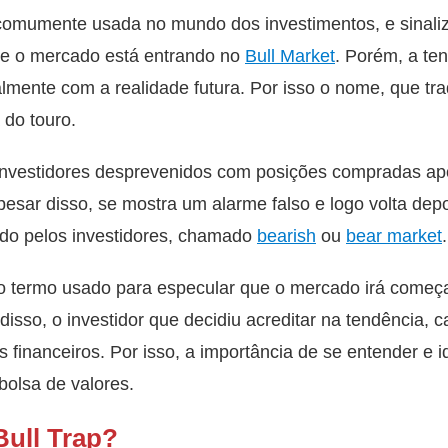
comumente usada no mundo dos investimentos, e sinali
ue o mercado está entrando no
Bull Market
. Porém, a te
mente com a realidade futura. Por isso o nome, que tr
 do touro.
nvestidores desprevenidos com posições compradas apó
sar disso, se mostra um alarme falso e logo volta depo
o pelos investidores, chamado
bearish
ou
bear market
.
é o termo usado para especular que o mercado irá começa
isso, o investidor que decidiu acreditar na tendência, c
 financeiros. Por isso, a importância de se entender e id
bolsa de valores.
ull Trap?