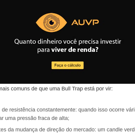
mais comuns de que uma Bull Trap está por vir:
 de resistência constantemente: quando isso ocorre vár
r uma pressão fraca de alta;
tes da mudança de direção do mercado: um candle verde