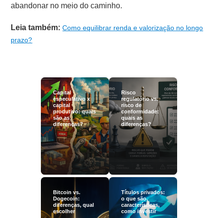
abandonar no meio do caminho.
Leia também:
Como equilibrar renda e valorização no longo
prazo?
Capital
Risco
especulativo x
regulatório vs.
capital
risco de
produtivo: quais
conformidade:
são as
quais as
diferenças?
diferenças?
Bitcoin vs.
Títulos privados:
Dogecoin:
o que são,
diferenças, qual
características,
escolher
como investir