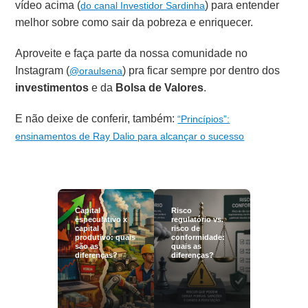
vídeo acima (
) para entender
do canal Investidor Sardinha
melhor sobre como sair da pobreza e enriquecer.
Aproveite e faça parte da nossa comunidade no
Instagram (
) pra ficar sempre por dentro dos
@oraulsena
investimentos
e da
Bolsa de Valores
.
E não deixe de conferir, também:
“Princípios”:
ensinamentos de Ray Dalio para alcançar o sucesso
Capital
Risco
especulativo x
regulatório vs.
capital
risco de
produtivo: quais
conformidade:
são as
quais as
diferenças?
diferenças?