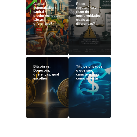
Capital
Risco
especulativo x
regulatório vs.
capital
risco de
produtivo: quais
conformidade:
são as
quais as
diferenças?
diferenças?
Bitcoin vs.
Títulos privados:
Dogecoin:
o que são,
diferenças, qual
características,
escolher
como investir