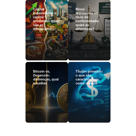
Capital
Risco
especulativo x
regulatório vs.
capital
risco de
produtivo: quais
conformidade:
são as
quais as
diferenças?
diferenças?
Bitcoin vs.
Títulos privados:
Dogecoin:
o que são,
diferenças, qual
características,
escolher
como investir