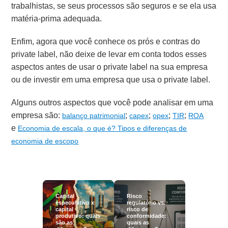
trabalhistas, se seus processos são seguros e se ela usa
matéria-prima adequada.
Enfim, agora que você conhece os prós e contras do
private label, não deixe de levar em conta todos esses
aspectos antes de usar o private label na sua empresa
ou de investir em uma empresa que usa o private label.
Alguns outros aspectos que você pode analisar em uma
empresa são:
;
;
;
;
balanço patrimonial
capex
opex
TIR
ROA
e
Economia de escala, o que é? Tipos e diferenças de
economia de escopo
Capital
Risco
especulativo x
regulatório vs.
capital
risco de
produtivo: quais
conformidade:
são as
quais as