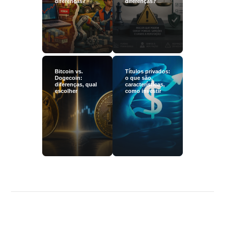
diferenças?
diferenças?
Bitcoin vs.
Títulos privados:
Dogecoin:
o que são,
diferenças, qual
características,
escolher
como investir