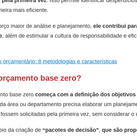
 pela primeira vez
. Isso permite identificar desperdíci
eira mais eficiente.
rço maior de análise e planejamento,
ele contribui pa
e
, além de estimular a cultura de responsabilidade e efic
 orçamentário: 8 metodologias e características
orçamento base zero?
nto base zero
começa com a
definição dos objetivo
 cada área ou departamento precisa elaborar um planejame
ossem solicitadas pela primeira vez, sem considerar o 
eio da criação de
“pacotes de decisão”
,
que são propo