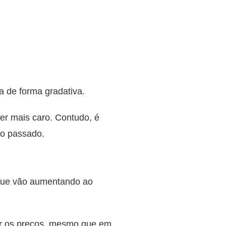
a de forma gradativa.
er mais caro. Contudo, é
do passado.
s que vão aumentando ao
ir os preços, mesmo que em