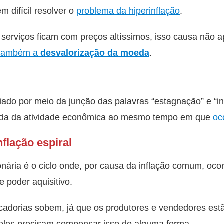
m difícil resolver o
problema da hiperinflação
.
serviços ficam com preços altíssimos, isso causa não 
também a
desvalorização da moeda
.
iado por meio da junção das palavras “estagnação” e “i
ueda da atividade econômica ao mesmo tempo em que
oc
nflação espiral
cionária é o ciclo onde, por causa da inflação comum, oc
e poder aquisitivo.
rcadorias sobem, já que os produtores e vendedores est
e eles precisam compensar isso de alguma forma.