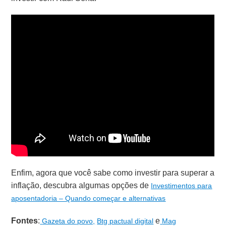
Enfim, agora que você sabe como investir para superar a
inflação, descubra algumas opções de
Investimentos para
aposentadoria – Quando começar
e alternativas
Fontes
:
e
Gazeta do povo,
Btg pactual digital
Mag