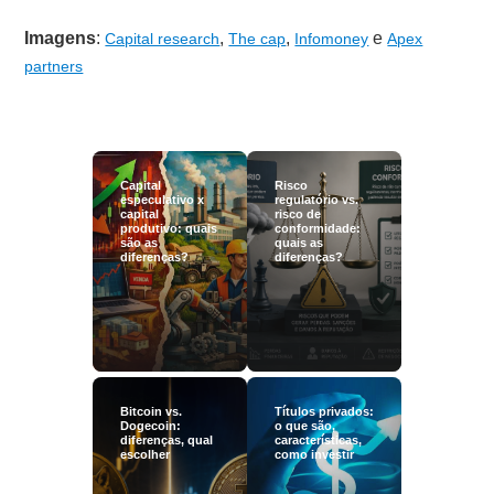
Imagens
:
,
,
e
Capital research
The cap
Infomoney
Apex
partners
Capital
Risco
especulativo x
regulatório vs.
capital
risco de
produtivo: quais
conformidade:
são as
quais as
diferenças?
diferenças?
Bitcoin vs.
Títulos privados:
Dogecoin:
o que são,
diferenças, qual
características,
escolher
como investir