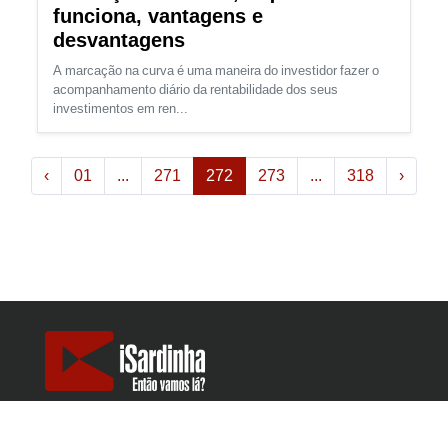
funciona, vantagens e
desvantagens
A marcação na curva é uma maneira do investidor fazer o
acompanhamento diário da rentabilidade dos seus
investimentos em ren...
(atual)
‹
01
...
271
272
273
...
318
›
Política de privacidade
Sobre nós
Calculadoras