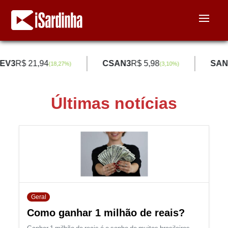
EV3
R$ 21,94
CSAN3
R$ 5,98
SAN
(
18,27
%)
(
3,10
%)
Últimas notícias
Geral
Como ganhar 1 milhão de reais?