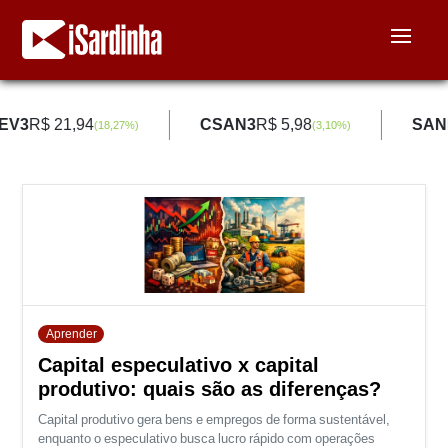
EV3
R$ 21,94
CSAN3
R$ 5,98
SAN
(
18,27
%)
(
3,10
%)
Aprender
Capital especulativo x capital
produtivo: quais são as diferenças?
Capital produtivo gera bens e empregos de forma sustentável,
enquanto o especulativo busca lucro rápido com operações