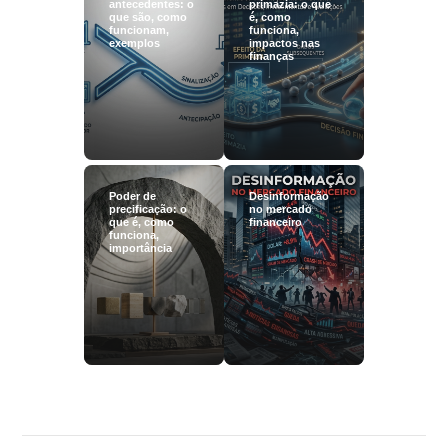
antecedentes: o
primazia: o que
que são, como
é, como
funcionam,
funciona,
exemplos
impactos nas
finanças
Poder de
Desinformação
precificação: o
no mercado
que é, como
financeiro
funciona,
importância