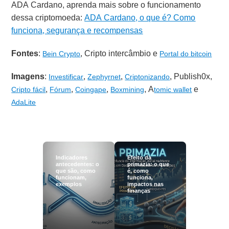
ADA Cardano, aprenda mais sobre o funcionamento
dessa criptomoeda:
ADA Cardano, o que é? Como
funciona, segurança e recompensas
Fontes
:
, Cripto intercâmbio e
Bein Crypto
Portal do bitcoin
Imagens
:
,
,
, Publish0x,
Investificar
Zephyrnet
Criptonizando
,
,
,
, A
e
Cripto fácil
Fórum
Coingape
Boxmining
tomic wallet
AdaLite
Indicadores
Efeito da
antecedentes: o
primazia: o que
que são, como
é, como
funcionam,
funciona,
exemplos
impactos nas
finanças