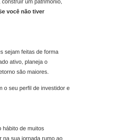
 construir um patrimônio,
Se você não tiver
es sejam feitas de forma
do ativo, planeja o
retorno são maiores.
 o seu perfil de investidor e
o hábito de muitos
dar na sua jornada rumo ao