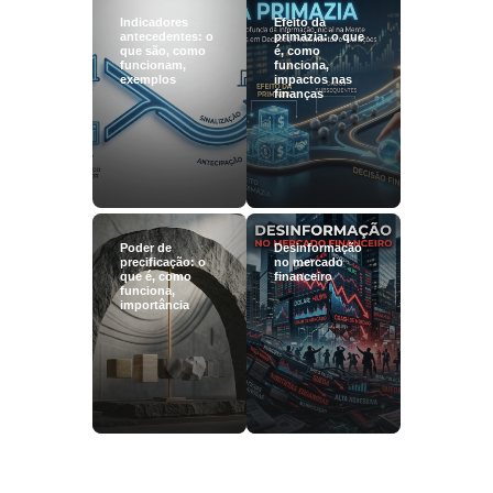
Indicadores
Efeito da
antecedentes: o
primazia: o que
que são, como
é, como
funcionam,
funciona,
exemplos
impactos nas
finanças
Poder de
Desinformação
precificação: o
no mercado
que é, como
financeiro
funciona,
importância