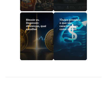
Bitcoin vs.
Títulos privados:
Dogecoin:
o que são,
diferenças, qual
características,
escolher
como investir