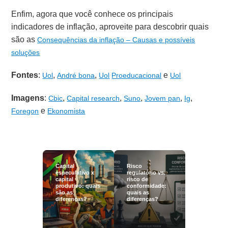
Enfim, agora que você conhece os principais
indicadores de inflação, aproveite para descobrir quais
são as
Consequências da inflação – Causas e possívei
s
soluções
Fontes
:
,
,
e
Uol
André bona
Uol
Proeducacional
Uol
Imagens
:
,
,
,
,
,
Cbic
Capital research
Suno
Jovem pan
Ig
e
Foregon
Ekonomista
Capital
Risco
especulativo x
regulatório vs.
capital
risco de
produtivo: quais
conformidade:
são as
quais as
diferenças?
diferenças?