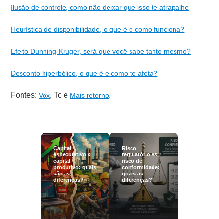
Ilusão de controle, como não deixar que isso te atrapalhe
Heurística de disponibilidade, o que é e como funciona?
Efeito Dunning-Kruger, será que você sabe tanto mesmo?
Desconto hiperbólico, o que é e como te afeta?
Fontes:
, Tc e
.
Vox
Mais retorno
Capital
Risco
especulativo x
regulatório vs.
capital
risco de
produtivo: quais
conformidade:
são as
quais as
diferenças?
diferenças?