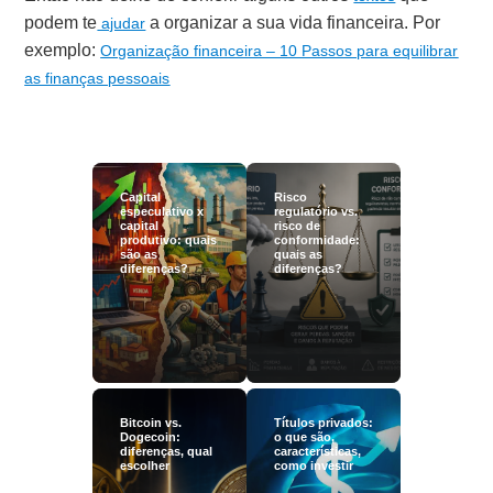
podem te
a organizar a sua vida financeira. Por
ajudar
exemplo:
Organização financeira – 10 Passos para equilibrar
as finanças pessoais
Capital
Risco
especulativo x
regulatório vs.
capital
risco de
produtivo: quais
conformidade:
são as
quais as
diferenças?
diferenças?
Bitcoin vs.
Títulos privados:
Dogecoin:
o que são,
diferenças, qual
características,
escolher
como investir