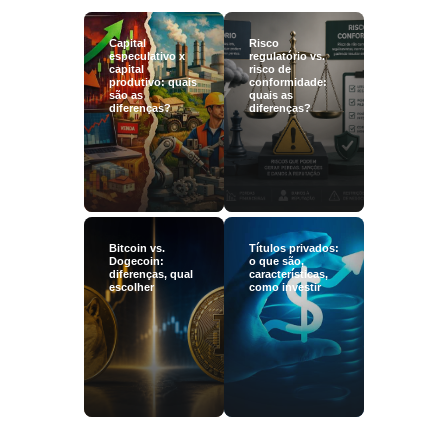
Capital
Risco
especulativo x
regulatório vs.
capital
risco de
produtivo: quais
conformidade:
são as
quais as
diferenças?
diferenças?
Bitcoin vs.
Títulos privados:
Dogecoin:
o que são,
diferenças, qual
características,
escolher
como investir