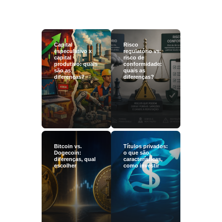
Capital
Risco
especulativo x
regulatório vs.
capital
risco de
produtivo: quais
conformidade:
são as
quais as
diferenças?
diferenças?
Bitcoin vs.
Títulos privados:
Dogecoin:
o que são,
diferenças, qual
características,
escolher
como investir