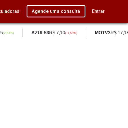
culadoras
Agende uma consulta
Entrar
5
AZUL53
R$ 7,10
MOTV3
R$ 17,1
(
2,53
%)
(
-1,53
%)