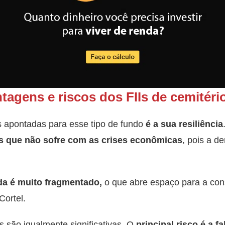
tagens e riscos dos FIIs de cemitéri
apontadas para esse tipo de fundo
é a sua resiliência
 que não sofre com as crises econômicas
, pois a 
da é muito fragmentado,
o que abre espaço para a con
Cortel.
 são igualmente significativas. O
principal risco é a f