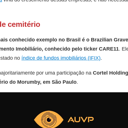
de cemitério
mais conhecido exemplo no Brasil é o Brazilian Grav
mento Imobiliário, conhecido pelo ticker CARE11
. El
istado no
índice de fundos imobiliários (IFIX)
.
ajoritariamente por uma participação na
Cortel Holdin
ério do Morumby, em São Paulo
.