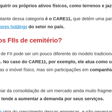
quirir os próprios ativos físicos, como terrenos e jaz
ntante dessa categoria
é o CARE11,
que detém uma parti
ores holdings
do setor no país.
 FIIs de cemitério?
de FII pode ser um pouco diferente do modelo tradicion
.
No caso do CARE11, por exemplo, ele atua como 
s o imóvel físico, mas sim participações em
companhia
iciar da consolidação de um mercado ainda muito fragm
e
tende a aumentar a demanda por seus serviços.
a
viria do crescimento dessas empresas, e não necess