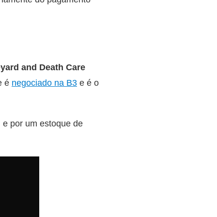
eyard and Death Care
e é
negociado na B3
e é o
g
e por um estoque de