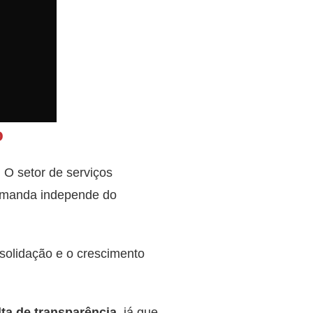
o
. O setor de serviços
demanda independe do
solidação e o crescimento
alta de transparência,
já que