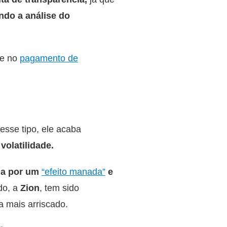
ando a análise do
de no
pagamento de
esse tipo, ele acaba
 volatilidade.
da por um
“efeito manada”
e
do, a
Zion
, tem sido
a mais arriscado.