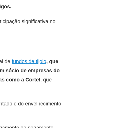
igos.
cipação significativa no
al de
fundos de tijolo
, que
um sócio de empresas do
s como a Cortel
, que
entado e do envelhecimento
ariamente do pagamento