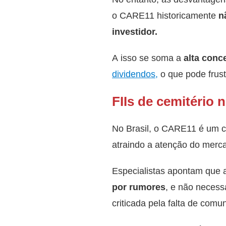
o CARE11 historicamente
n
investidor.
A isso se soma a
alta conc
dividendos,
o que pode frus
FIIs de cemitério n
No Brasil, o CARE11 é um ca
atraindo a atenção do merc
Especialistas apontam que
por rumores
, e não necess
criticada pela falta de com