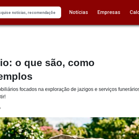
Notícias
Empresas
Cal
rio: o que são, como
xemplos
obiliários focados na exploração de jazigos e serviços funerár
ir!
o