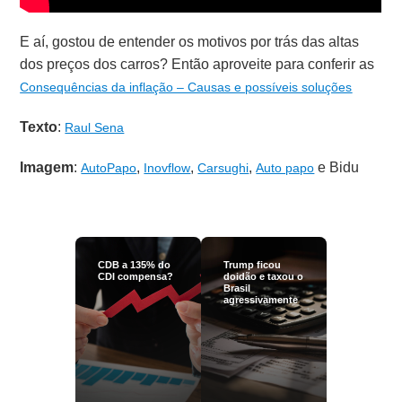
E aí, gostou de entender os motivos por trás das altas
dos preços dos carros? Então aproveite para conferir as
Consequências da inflação – Causas e possíveis soluções
Texto
:
Raul Sena
Imagem
:
,
,
,
e Bidu
AutoPapo
Inovflow
Carsughi
Auto papo
CDB a 135% do
Trump ficou
CDI compensa?
doidão e taxou o
Brasil
agressivamente