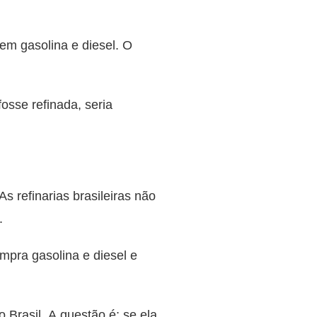
 em gasolina e diesel. O
fosse refinada, seria
s refinarias brasileiras não
.
ompra gasolina e diesel e
 Brasil. A questão é: se ela