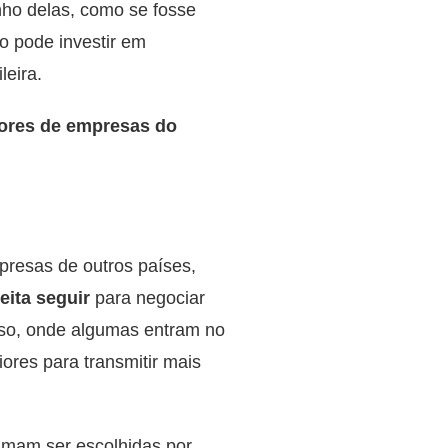
ho delas, como se fosse
o pode investir em
leira.
dores de empresas do
presas de outros países,
eita seguir
para negociar
so, onde algumas entram no
res para transmitir mais
umam ser escolhidas por