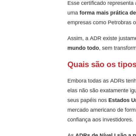
Esse certificado represent
uma
forma mais prática d
empresas como Petrobras ou 
Assim, a ADR existe justam
mundo todo
, sem transfor
Quais são os tip
Embora todas as ADRs tenha
elas não são exatamente igu
seus papéis nos
Estados U
mercado americano de forma
confiança aos investidores.
As
ADRs de Nível I são a p