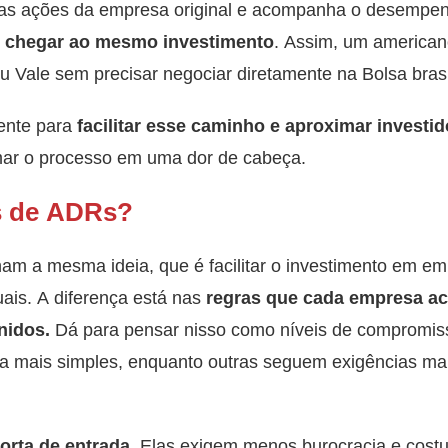
a as ações da empresa original e acompanha o desempen
e chegar ao mesmo investimento
. Assim, um american
Vale sem precisar negociar diretamente na Bolsa brasi
ente para
facilitar esse caminho e aproximar investi
mar o processo em uma dor de cabeça.
os de ADRs?
m a mesma ideia, que é facilitar o investimento em em
ais. A diferença está nas
regras que cada empresa ac
nidos.
Dá para pensar nisso como níveis de compromis
 mais simples, enquanto outras seguem exigências maio
orta de entrada.
Elas exigem menos burocracia e cost