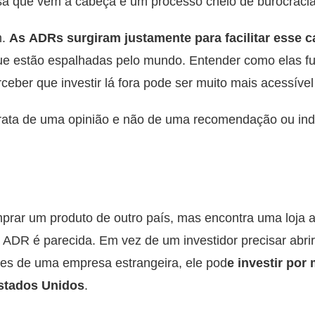
oisa que vem à cabeça é um processo cheio de burocracia 
m.
As ADRs surgiram justamente para facilitar esse 
ue estão espalhadas pelo mundo. Entender como elas f
ceber que investir lá fora pode ser muito mais acessíve
 trata de uma opinião e não de uma recomendação ou ind
rar um produto de outro país, mas encontra uma loja 
 ADR é parecida. Em vez de um investidor precisar abri
ões de uma empresa estrangeira, ele pod
e investir por
stados Unidos
.