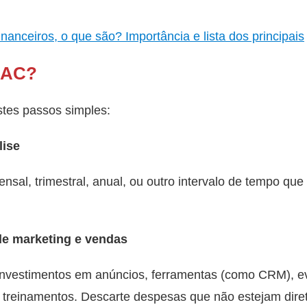
inanceiros, o que são? Importância e lista dos principais
CAC?
stes passos simples:
lise
nsal, trimestral, anual, ou outro intervalo de tempo que
de marketing e vendas
 investimentos em anúncios, ferramentas (como CRM), e
s e treinamentos. Descarte despesas que não estejam dire