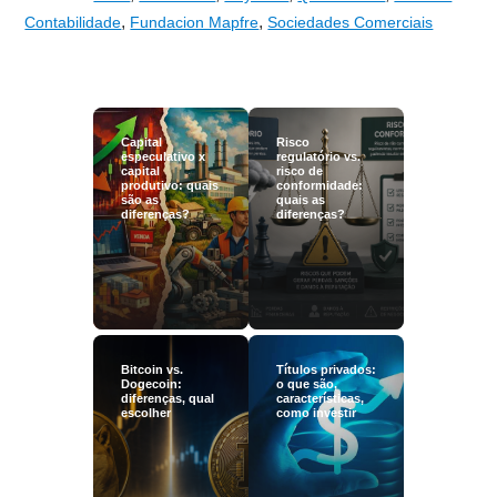
,
,
Contabilidade
Fundacion Mapfre
Sociedades Comerciais
Capital
Risco
especulativo x
regulatório vs.
capital
risco de
produtivo: quais
conformidade:
são as
quais as
diferenças?
diferenças?
Bitcoin vs.
Títulos privados:
Dogecoin:
o que são,
diferenças, qual
características,
escolher
como investir