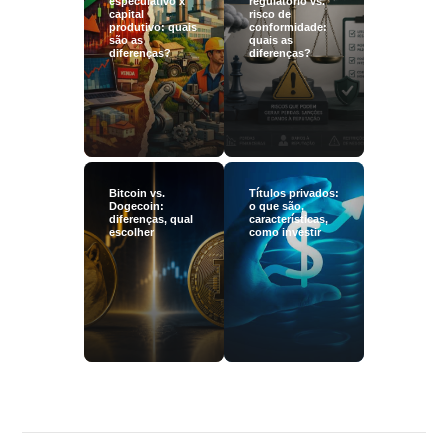
especulativo x
regulatório vs.
capital
risco de
produtivo: quais
conformidade:
são as
quais as
diferenças?
diferenças?
Bitcoin vs.
Títulos privados:
Dogecoin:
o que são,
diferenças, qual
características,
escolher
como investir