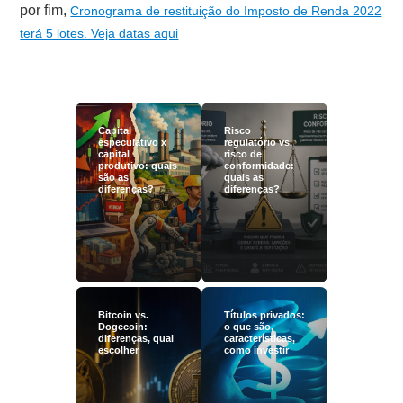
por fim,
Cronograma de restituição do Imposto de Renda 2022
terá 5 lotes. Veja datas aqui
Capital
Risco
especulativo x
regulatório vs.
capital
risco de
produtivo: quais
conformidade:
são as
quais as
diferenças?
diferenças?
Bitcoin vs.
Títulos privados:
Dogecoin:
o que são,
diferenças, qual
características,
escolher
como investir