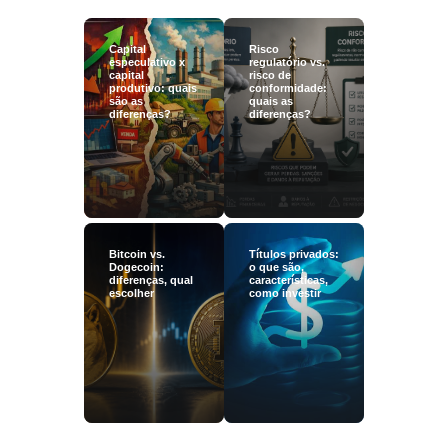
Capital
Risco
especulativo x
regulatório vs.
capital
risco de
produtivo: quais
conformidade:
são as
quais as
diferenças?
diferenças?
Bitcoin vs.
Títulos privados:
Dogecoin:
o que são,
diferenças, qual
características,
escolher
como investir