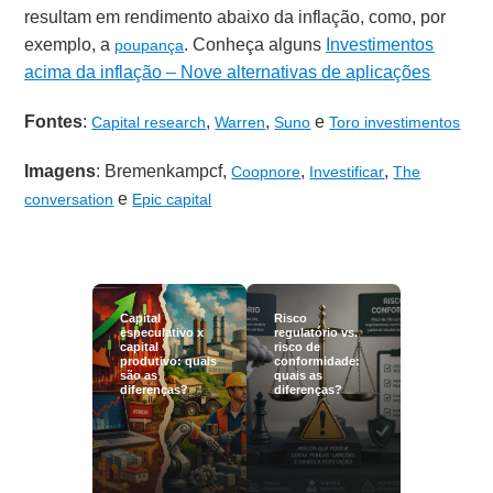
resultam em rendimento abaixo da inflação, como, por
exemplo, a
. Conheça alguns
Investimentos
poupança
acima da inflação – Nove alternativas de aplicações
Fontes
:
,
,
e
Capital research
Warren
Suno
Toro investimentos
Imagens
: Bremenkampcf,
,
,
Coopnore
Investificar
The
e
conversation
Epic capital
Capital
Risco
especulativo x
regulatório vs.
capital
risco de
produtivo: quais
conformidade:
são as
quais as
diferenças?
diferenças?