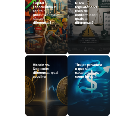
Capital
Risco
especulativo x
regulatório vs.
capital
risco de
produtivo: quais
conformidade:
são as
quais as
diferenças?
diferenças?
Bitcoin vs.
Títulos privados:
Dogecoin:
o que são,
diferenças, qual
características,
escolher
como investir