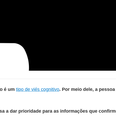
mo é um
tipo de viés cognitivo
. Por meio dele, a pessoa 
a a dar prioridade para as informações que confir