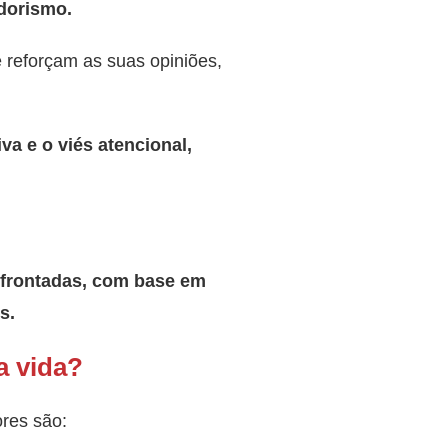
dorismo.
 reforçam as suas opiniões,
a e o viés atencional,
nfrontadas, com base em
s.
a vida?
ores são: