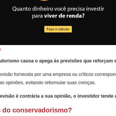
s
adorismo causa o apega às previsões que reforçam 
isão fornecida por uma empresa ou críticos correspond
as opiniões, evitando reformular suas crenças.
visão é contrária a sua opinião, o investidor tende 
s do conservadorismo?