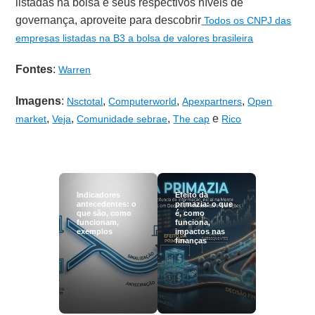
listadas na bolsa e seus respectivos níveis de
governança, aproveite para descobrir
Todos os CNPJ das
empresas listadas na B3 a bolsa de valores brasileira
Fontes
:
Warren
Imagens
:
,
,
,
Nsctotal
Computerworld
Apexpartners
Open
,
,
,
e
market
Veja
Comunidade sebrae
The cap
Rico
Indicadores
Efeito da
antecedentes: o
primazia: o que
que são, como
é, como
funcionam,
funciona,
exemplos
impactos nas
finanças