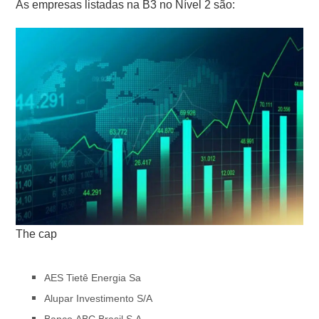
As empresas listadas na B3 no Nível 2 são:
The cap
AES Tietê Energia Sa
Alupar Investimento S/A
Banco ABC Brasil S.A.