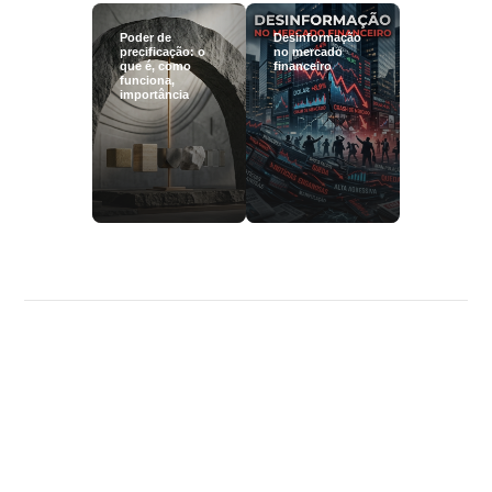
Poder de
Desinformação
precificação: o
no mercado
que é, como
financeiro
funciona,
importância