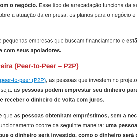
com o negócio.
Esse tipo de arrecadação funciona da s
obre a atuação da empresa, os planos para o negócio e 
 pequenas empresas que buscam financiamento e
est
de com seus apoiadores.
ceira (Peer-to-Peer – P2P)
peer-to-peer (P2P)
, as pessoas que investem no projet
 seja, a
s pessoas podem emprestar seu dinheiro par
e receber o dinheiro de volta com juros.
te que
as pessoas obtenham empréstimos, sem a nec
uncionamento ocorre da seguinte maneira:
uma pessoa
 que o dinheiro será investido, como o dinheiro será