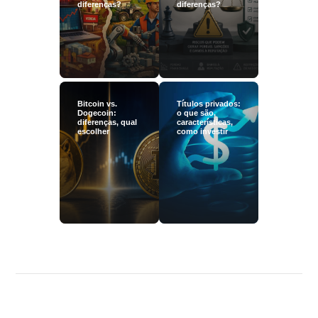
diferenças?
diferenças?
Bitcoin vs.
Títulos privados:
Dogecoin:
o que são,
diferenças, qual
características,
escolher
como investir