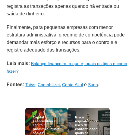
registra as transações apenas quando há entrada ou
saída de dinheiro.
Finalmente, para pequenas empresas com menor
estrutura administrativa, o regime de competência pode
demandar mais esforço e recursos para o controle e
registro adequado das transações.
Leia mais:
Balanço financeiro: o que é, quais os tipos e como
fazer?
Fontes:
,
,
e
.
Totvs
Contabilizei
Conta Azul
Suno
Capital
Risco
especulativo x
regulatório vs.
capital
risco de
produtivo: quais
conformidade:
são as
quais as