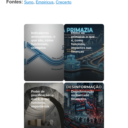
Fontes:
,
,
Suno
Empiricus
Crecerto
Indicadores
Efeito da
antecedentes: o
primazia: o que
que são, como
é, como
funcionam,
funciona,
exemplos
impactos nas
finanças
Poder de
Desinformação
precificação: o
no mercado
que é, como
financeiro
funciona,
importância