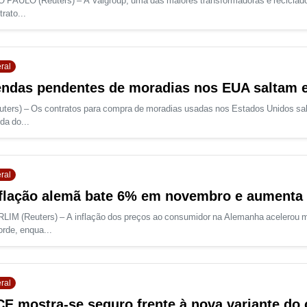
 PAULO (Reuters) – A Valgroup, uma das maiores transformadoras e reciclado
trato...
ral
ndas pendentes de moradias nos EUA saltam 
uters) – Os contratos para compra de moradias usadas nos Estados Unidos sal
da do...
ral
flação alemã bate 6% em novembro e aumenta
LIM (Reuters) – A inflação dos preços ao consumidor na Alemanha acelerou 
orde, enqua...
ral
E mostra-se seguro frente à nova variante do 