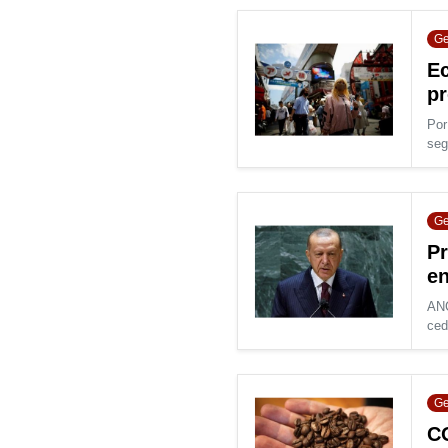
Ge
Ec
pr
Por
seg
Ge
Pr
en
ANC
ced
Ge
CO