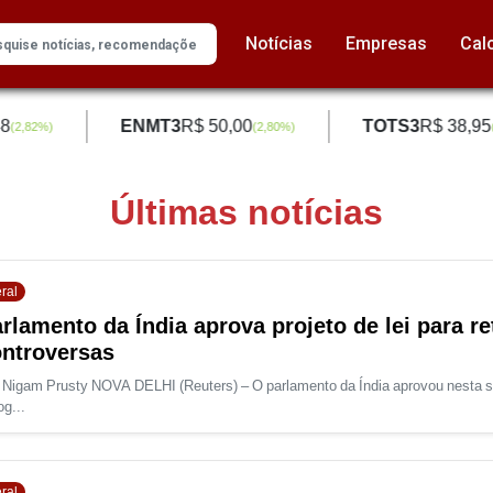
Notícias
Empresas
Cal
ENMT3
R$ 50,00
TOTS3
R$ 38,95
(
2,82
%)
(
2,80
%)
(
2
Últimas notícias
ral
rlamento da Índia aprova projeto de lei para ret
ntroversas
 Nigam Prusty NOVA DELHI (Reuters) – O parlamento da Índia aprovou nesta seg
og...
ral