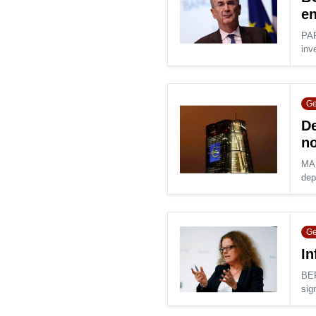
en
PAR
inv
Ge
De
no
MAD
dep
Ge
In
BER
sign