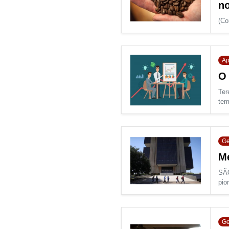
no
(Co
Ap
O 
Ter
tem
Ge
Me
SÃO
pior
Ge