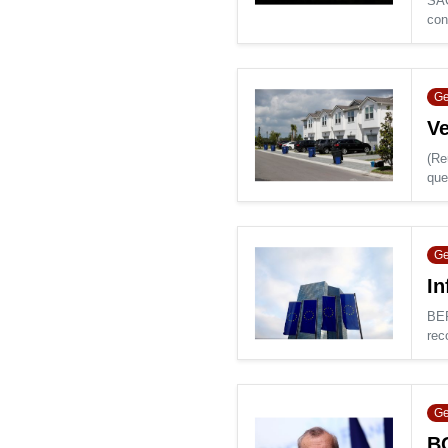
SÃO
con
Ge
Ve
(Re
que
Ge
In
BER
rec
Ge
BC