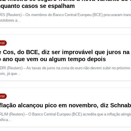
quanto casos se espalham
IS (Reuters) – Os membros do Banco Central Europeu (BCE) procuraram tranqu
estidores a...
ral
 Cos, do BCE, diz ser improvável que juros n
 ano que vem ou algum tempo depois
RI (Reuters) – As taxas de juros na zona do euro não devem subir no próxi
ois, já que...
ral
flação alcançou pico em novembro, diz Schnab
LIM (Reuters) – O Banco Central Europeu (BCE) acredita que a inflação ating
ifica...