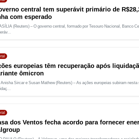
verno central tem superávit primário de R$28,
nha com esperado
SÍLIA (Reuters) – O governo central, formado por Tesouro Nacional, Banco Cen
eráv...
ral
ões europeias têm recuperação após liquidaç
riante ômicron
 Anisha Sircar e Susan Mathew (Reuters) – As ações europeias subiram nesta s
idaç...
ral
sa dos Ventos fecha acordo para fornecer ener
lgroup