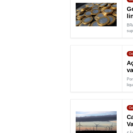
Go
li
BRA
sup
Ge
Aç
va
Por
liqu
Ge
Ca
Va