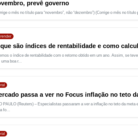
vembro, prevê governo
rrige o mês no título para “novembro”, não “dezembro”) (Corrige o mês no título
render
que são índices de rentabilidade e como calcu
emos o índice de rentabilidade com o retorno obtido em um ano. Assim, se tev
 uma boa r...
ral
rcado passa a ver no Focus inflação no teto 
 PAULO (Reuters) – Especialistas passaram a ver a inflação no teto da meta 
a fo...
ral