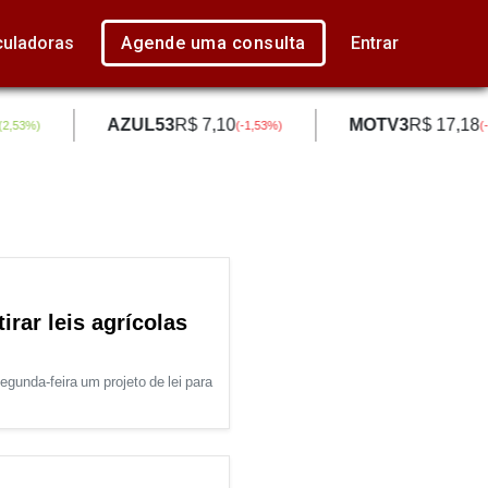
culadoras
Agende uma consulta
Entrar
AZUL53
R$ 7,10
MOTV3
R$ 17,18
,53
%)
(
-1,53
%)
(
-1,
irar leis agrícolas
unda-feira um projeto de lei para