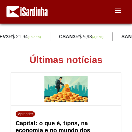
EV3
R$ 21,94
CSAN3
R$ 5,98
SAN
(
18,27
%)
(
3,10
%)
Últimas notícias
Aprender
Capital: o que é, tipos, na
economia e no mundo dos