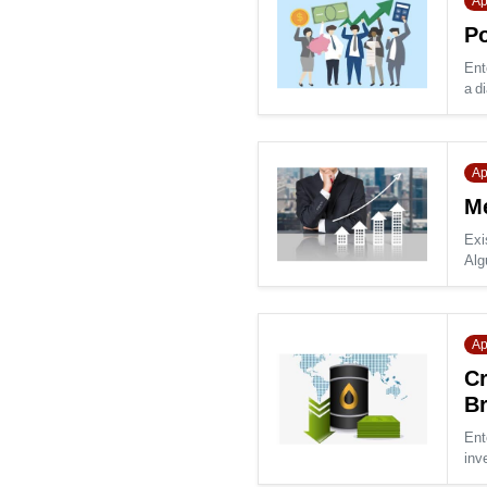
Ap
Po
Ent
a di
Ap
Me
Exi
Alg
Ap
Cr
Br
Ent
inve