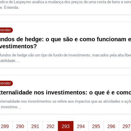
ndice de Laspeyres analisa a mudança dos preços de uma cesta de bens e ser
e. Entenda.
render
ndos de hedge: o que são e como funcionam 
vestimentos?
fundos de hedge são um tipo de fundo de investimento, marcados pela alta liber
abilidade....
render
ternalidade nos investimentos: o que é e como
xternalidade nos investimentos se refere aos impactos que as atividades e açõ
 investime...
(atual)
289
290
291
292
293
294
295
296
297