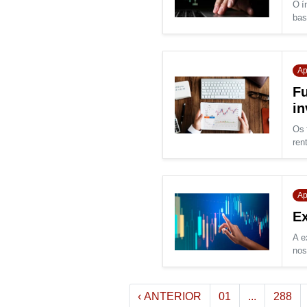
O í
bas
Ap
Fu
in
Os 
rent
Ap
Ex
A e
nos
‹
ANTERIOR
01
...
288