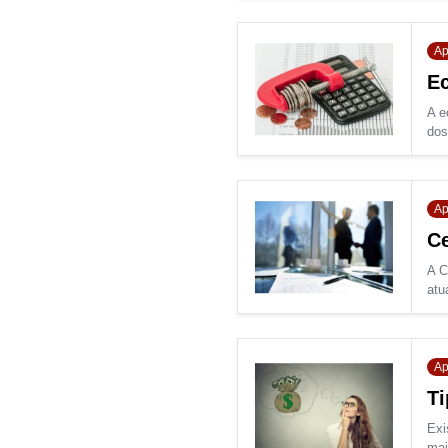
Ap
Ec
A e
dos
Ap
Ce
A C
atu
Ap
Ti
Exi
mai