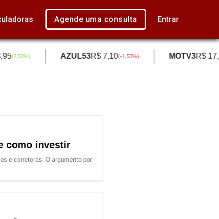
culadoras
Agende uma consulta
Entrar
95
AZUL53
R$ 7,10
MOTV3
R$ 17,
(
2,53
%)
(
-1,53
%)
e como investir
os e corretoras. O argumento por