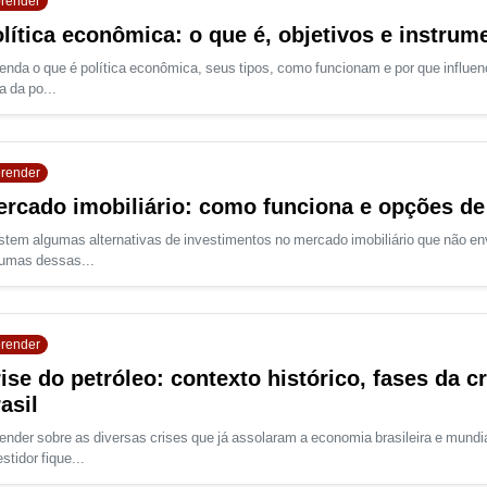
render
lítica econômica: o que é, objetivos e instrum
enda o que é política econômica, seus tipos, como funcionam e por que influen
a da po...
render
rcado imobiliário: como funciona e opções de
stem algumas alternativas de investimentos no mercado imobiliário que não e
umas dessas...
render
ise do petróleo: contexto histórico, fases da cr
asil
ender sobre as diversas crises que já assolaram a economia brasileira e mundia
stidor fique...