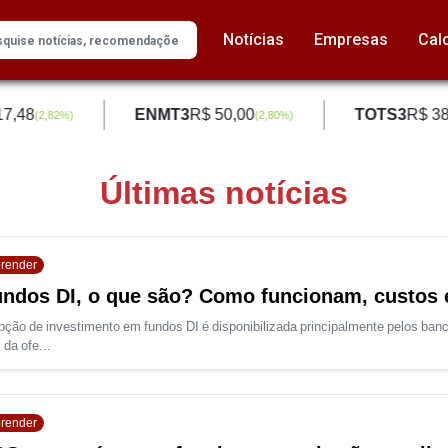
Notícias
Empresas
Cal
7,48
ENMT3
R$ 50,00
TOTS3
R$ 38,
(
2,82
%)
(
2,80
%)
Últimas notícias
render
ndos DI, o que são? Como funcionam, custos 
pção de investimento em fundos DI é disponibilizada principalmente pelos banc
 da ofe...
render