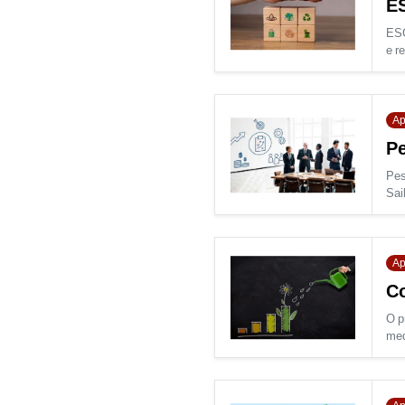
ES
ESG
e r
Ap
Pe
Pes
Sai
Ap
Co
O p
med