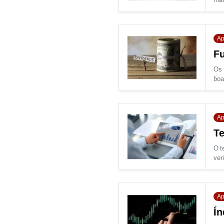
Ap
Fu
Os 
boa
Ap
Te
O t
veri
Ap
Ín