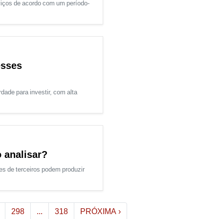
viços de acordo com um período-
esses
dade para investir, com alta
 analisar?
es de terceiros podem produzir
298
...
318
PRÓXIMA
›