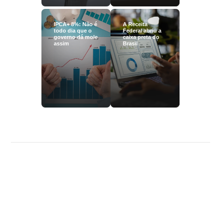
IPCA+ 8%: Não é
A Receita
todo dia que o
Federal abriu a
governo dá mole
caixa preta do
assim
Brasil