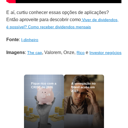
E aí, curtiu conhecer essas opções de aplicações?
Então aproveite para descobrir como
Viver de dividendos,
é possível? Como receber dividendos mensais
Fonte
:
I-dinheiro
Imagens
:
, Valorem, Onze,
e
The cap
Rico
Investor negócios
Fique rico com a
A sonegação no
CRISE de 2026
Brasil acaba em
2027