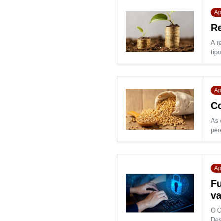
Ap
Re
A r
tipo
Ap
Co
As 
per
Ap
Fu
v
O O
Des