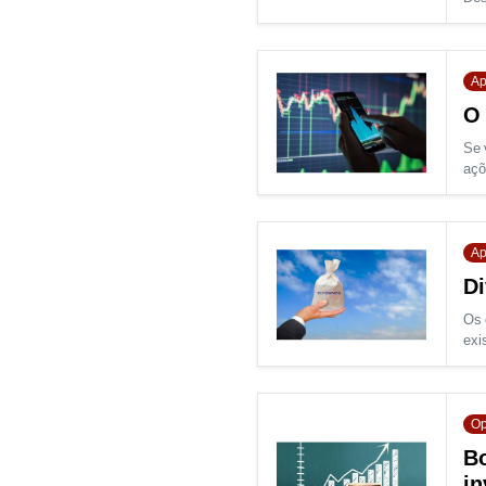
Ap
O 
Se 
açõ
Ap
Di
Os 
exi
Op
Bo
in