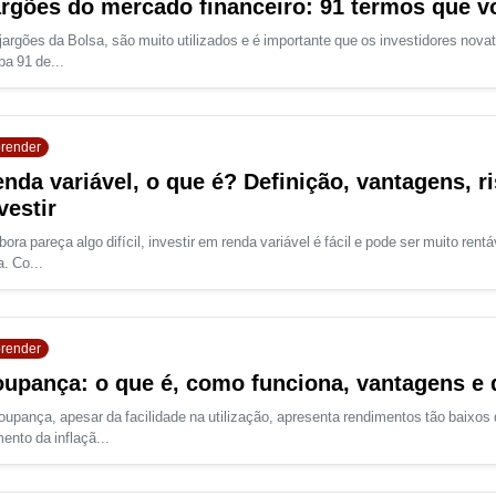
rgões do mercado financeiro: 91 termos que v
jargões da Bolsa, são muito utilizados e é importante que os investidores nov
ba 91 de...
render
nda variável, o que é? Definição, vantagens, 
vestir
ora pareça algo difícil, investir em renda variável é fácil e pode ser muito re
a. Co...
render
upança: o que é, como funciona, vantagens e
oupança, apesar da facilidade na utilização, apresenta rendimentos tão baixos
ento da inflaçã...