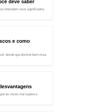
ocê deve saber
atos entendam seus significados.
riscos e como
ntável, desde que domine bem essa
 desvantagens
 que às vezes mal supera o