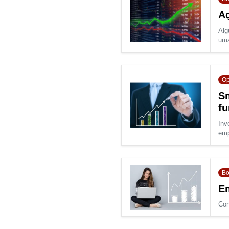
Aç
Alg
uma
Op
Sm
f
Inv
emp
Bo
Em
Con