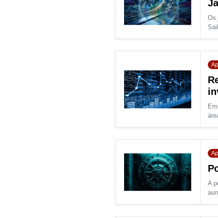
Ja
Os 
Sai
Ap
Re
in
Emb
áre
Ap
Po
A p
aum