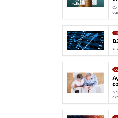
Com
con
Bo
B3
A B
Op
Aç
co
A a
o ca
Bo