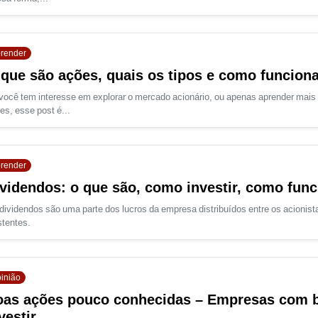
render
que são ações, quais os tipos e como funcio
você tem interesse em explorar o mercado acionário, ou apenas aprender mai
es, esse post é...
render
videndos: o que são, como investir, como fun
dividendos são uma parte dos lucros da empresa distribuídos entre os acionista
stentes.
inião
as ações pouco conhecidas – Empresas com b
vestir