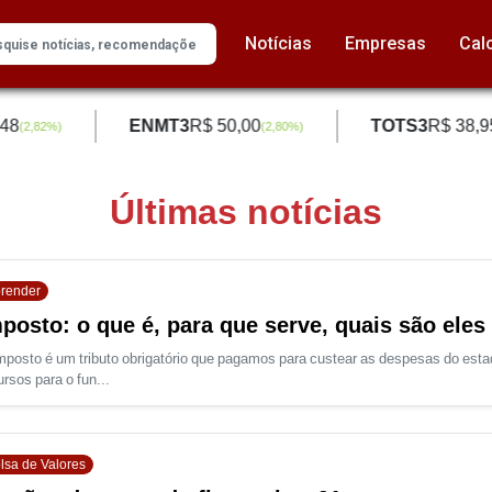
Notícias
Empresas
Cal
8
ENMT3
R$ 50,00
TOTS3
R$ 38,95
(
2,82
%)
(
2,80
%)
Últimas notícias
render
posto: o que é, para que serve, quais são eles
mposto é um tributo obrigatório que pagamos para custear as despesas do esta
ursos para o fun...
lsa de Valores