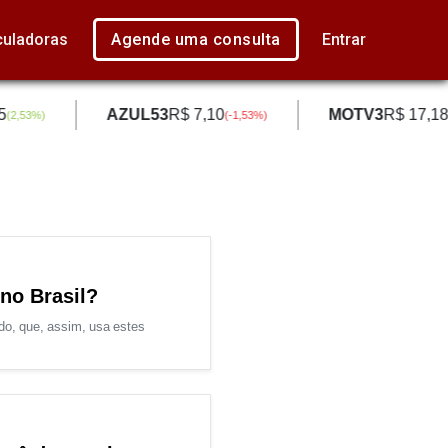
culadoras
Agende uma consulta
Entrar
AZUL53
R$ 7,10
MOTV3
R$ 17,18
(
2,53
%)
(
-1,53
%)
(
-
 no Brasil?
do, que, assim, usa estes